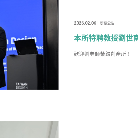
2026.02.06
｜所務公告
本所特聘教授劉世
歡迎劉老師榮歸創產所！