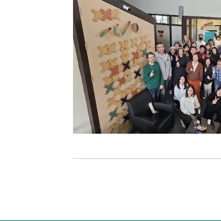
<<
>>