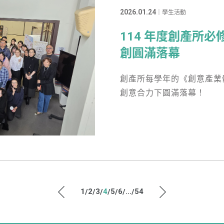
2026.01.24
｜學生活動
114 年度創產所
創圓滿落幕
創產所每學年的《創意產業
創意合力下圓滿落幕！
1
2
3
4
5
6
...
54