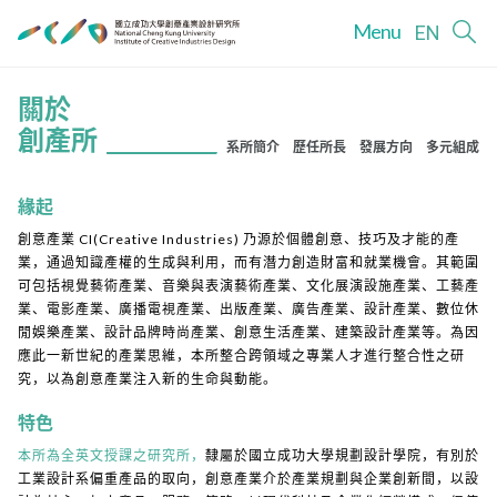
Menu
EN
關於
創產所
系所簡介
歷任所長
發展方向
多元組成
緣起
創意產業 CI(Creative Industries) 乃源於個體創意、技巧及才能的產
業，通過知識產權的生成與利用，而有潛力創造財富和就業機會。其範圍
可包括視覺藝術產業、音樂與表演藝術產業、文化展演設施產業、工藝產
業、電影產業、廣播電視產業、出版產業、廣告產業、設計產業、數位休
閒娛樂產業、設計品牌時尚產業、創意生活產業、建築設計產業等。為因
應此一新世紀的產業思維，本所整合跨領域之專業人才進行整合性之研
究，以為創意產業注入新的生命與動能。
特色
本所為全英文授課之研究所，
隸屬於國立成功大學規劃設計學院，有別於
工業設計系偏重產品的取向，創意產業介於產業規劃與企業創新間，以設