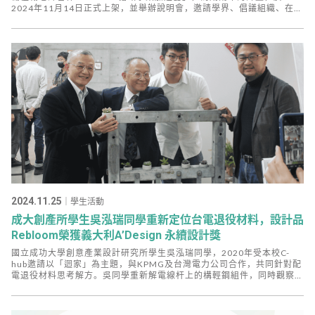
2024年11月14日正式上架，並舉辦說明會，邀請學界、倡議組織、在地
製造業與設計顧問公司一同跨域交流。
2024.11.25
｜學生活動
成大創產所學生吳泓瑞同學重新定位台電退役材料，設計品
Rebloom榮獲義大利A’Design 永續設計獎
國立成功大學創意產業設計研究所學生吳泓瑞同學，2020年受本校C-
hub邀請以「迴家」為主題，與KPMG及台灣電力公司合作，共同針對配
電退役材料思考解方。吳同學重新解電線杆上的構輕鋼組件，同時觀察台
電廠內同仁的再利用模式，並重使用者如再自行使用的角度出發，提出一
種新的模組解方：Rebloom。