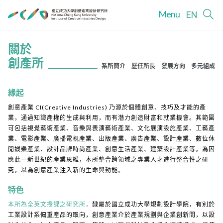
Menu
EN
關於
創產所
系所簡介
歷任所長
發展方向
多元組成
緣起
創意產業 CI(Creative Industries) 乃源於個體創意、技巧及才能的產
業，通過知識產權的生成與利用，而有潛力創造財富和就業機會。其範圍
可包括視覺藝術產業、音樂與表演藝術產業、文化展演設施產業、工藝產
業、電影產業、廣播電視產業、出版產業、廣告產業、設計產業、數位休
閒娛樂產業、設計品牌時尚產業、創意生活產業、建築設計產業等。為因
應此一新世紀的產業思維，本所整合跨領域之專業人才進行整合性之研
究，以為創意產業注入新的生命與動能。
特色
本所為全英文授課之研究所，
隸屬於國立成功大學規劃設計學院，有別於
工業設計系偏重產品的取向，創意產業介於產業規劃與企業創新間，以設