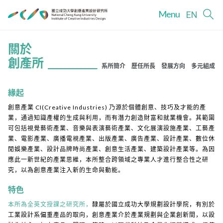
Menu
EN
關於
創產所
系所簡介
歷任所長
發展方向
多元組成
緣起
創意產業 CI(Creative Industries) 乃源於個體創意、技巧及才能的產
業，通過知識產權的生成與利用，而有潛力創造財富和就業機會。其範圍
可包括視覺藝術產業、音樂與表演藝術產業、文化展演設施產業、工藝產
業、電影產業、廣播電視產業、出版產業、廣告產業、設計產業、數位休
閒娛樂產業、設計品牌時尚產業、創意生活產業、建築設計產業等。為因
應此一新世紀的產業思維，本所整合跨領域之專業人才進行整合性之研
究，以為創意產業注入新的生命與動能。
特色
本所為全英文授課之研究所，
隸屬於國立成功大學規劃設計學院，有別於
工業設計系偏重產品的取向，創意產業介於產業規劃與企業創新間，以設