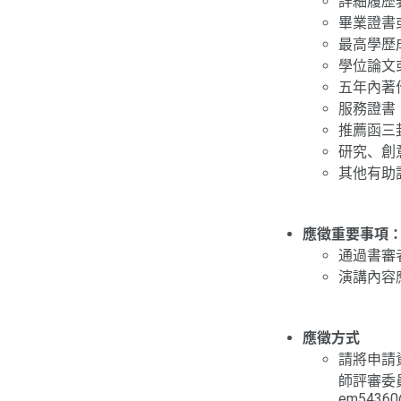
詳細履歷
畢業證書
最高學歷
學位論文
五年內著
服務證書
推薦函三
研究、創
其他有助
應徵重要事項
通過書審
演講內容
應徵方式
請將申請
師評審委
em54360@