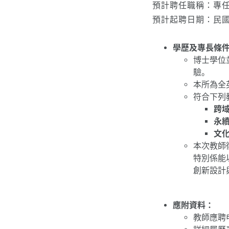
預計聘任職稱：專任
預計起聘日期：民國
學歷及專長條
博士學位
驗。
本所為全
符合下列
跨
永
文
本次教師
特別係能
創新設計
應附資料：
教師應聘