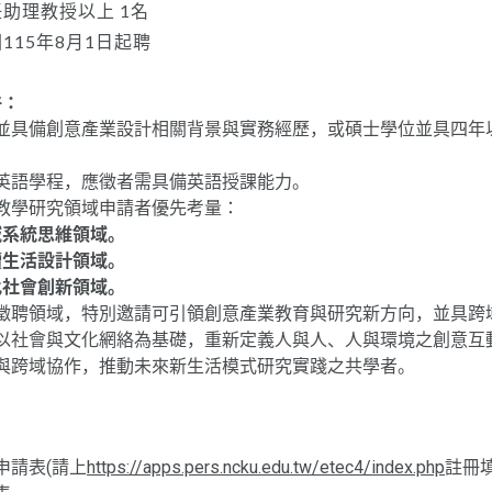
助理教授以上 1名
115年8月1日起聘
件：
並具備創意產業設計相關背景與實務經歷，或碩士學位並具四年
英語學程，應徵者需具備英語授課能力。
教學研究領域申請者優先考量：
域系統思維領域。
續生活設計領域。
化社會創新領域。
徵聘領域，特別邀請可引領創意產業教育與研究新方向，並具跨
以社會與文化網絡為基礎，重新定義人與人、人與環境之創意互
與跨域協作，推動未來新生活模式研究實踐之共學者。
申請表(請上
https://apps.pers.ncku.edu.tw/etec4/index.php
註冊填