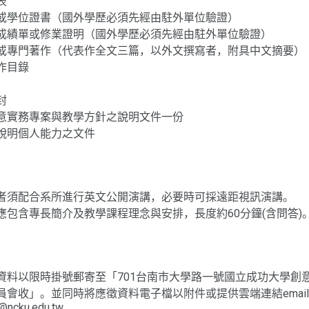
表
或學位證書（國外學歷必須先經由駐外單位驗證）
成績單或修業證明（國外學歷必須先經由駐外單位驗證）
或專門著作（代表作全文三篇，以外文撰寫者，附具中文摘要）
作目錄
封
意實務專案與教學方針之說明文件一份
說明個人能力之文件
：
者須配合系所進行英文公開演講，必要時可採遠距視訊演講。
應包含專長簡介及教學課程理念與安排，長度約60分鐘(含問答)
資料以限時掛號郵寄至「701台南市大學路一號國立成功大學創意
員會收」。並同時將應徵資料電子檔以附件或提供雲端連結emai
ncku.edu.tw