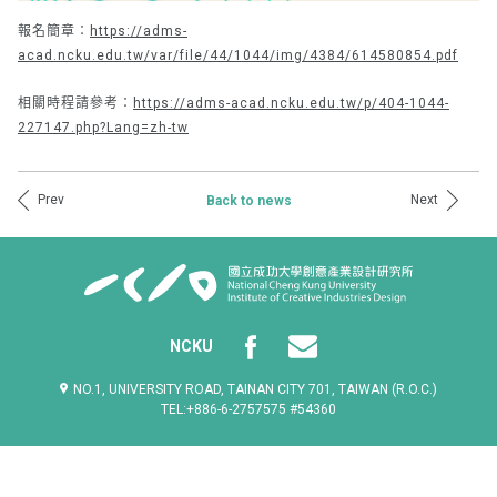
報名簡章：
https://adms-
acad.ncku.edu.tw/var/file/44/1044/img/4384/614580854.pdf
相關時程請參考：
https://adms-acad.ncku.edu.tw/p/404-1044-
227147.php?Lang=zh-tw
Prev
Next
Back to news
NCKU
NO.1, UNIVERSITY ROAD, TAINAN CITY 701, TAIWAN (R.O.C.)
TEL:+886-6-2757575 #54360