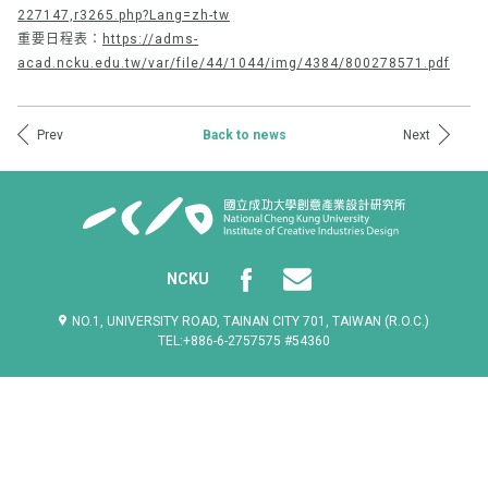
227147,r3265.php?Lang=zh-tw
重要日程表：
https://adms-
acad.ncku.edu.tw/var/file/44/1044/img/4384/800278571.pdf
Prev
Next
Back to news
NCKU
NO.1, UNIVERSITY ROAD, TAINAN CITY 701, TAIWAN (R.O.C.)
TEL:+886-6-2757575 #54360