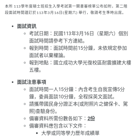
本所 113學年度碩士班招生入學考試第一關書審榜單公布如附，第二階
段面試時間謹訂於113年3月16日(星期六) 舉行，敬請考生準時出席。
面試資訊
考試日期：民國113年3月16日（星期六）個別
面試時間請參考下方連結。
報到時間：面試時間前15分鐘，未依規定參加
面試者以棄權論。
報到地點：國立成功大學光復校區耐震擴建大樓
五樓。
面試注意事項
面試時間一人15分鐘：內含考生自我宣傳5分
鐘，委員面談10分鐘，全程採英文面試。
請攜帶國民身分證正本(或附照片之健保卡、駕
照)查驗身份。
備審資料所需份數各如下：
2
份
備審資料應包含以下文件：
大學或同等學力歷年成績單