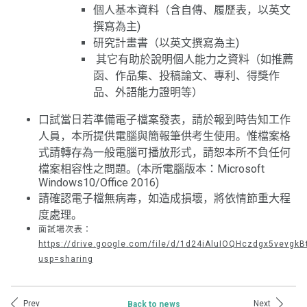
個人基本資料（含自傳、履歷表，以英文
撰寫為主)
研究計畫書（以英文撰寫為主)
其它有助於說明個人能力之資料（如推薦
函、作品集、投稿論文、專利、得獎作
品、外語能力證明等）
口試當日若準備電子檔案發表，請於報到時告知工作
人員，本所提供電腦與簡報筆供考生使用。惟檔案格
式請轉存為一般電腦可播放形式，請恕本所不負任何
檔案相容性之問題。(本所電腦版本：Microsoft
Windows10/Office 2016)
請確認電子檔無病毒，如造成損壞，將依情節重大程
度處理。
面試場次表：
https://drive.google.com/file/d/1d24iAluIOQHczdgx5vevgk
usp=sharing
Prev
Next
Back to news