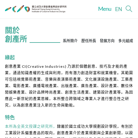
Menu
EN
關於
創產所
系所簡介
歷任所長
發展方向
多元組成
緣起
創意產業 CI(Creative Industries) 乃源於個體創意、技巧及才能的產
業，通過知識產權的生成與利用，而有潛力創造財富和就業機會。其範圍
可包括視覺藝術產業、音樂與表演藝術產業、文化展演設施產業、工藝產
業、電影產業、廣播電視產業、出版產業、廣告產業、設計產業、數位休
閒娛樂產業、設計品牌時尚產業、創意生活產業、建築設計產業等。為因
應此一新世紀的產業思維，本所整合跨領域之專業人才進行整合性之研
究，以為創意產業注入新的生命與動能。
特色
本所為全英文授課之研究所，
隸屬於國立成功大學規劃設計學院，有別於
工業設計系偏重產品的取向，創意產業介於產業規劃與企業創新間，以設