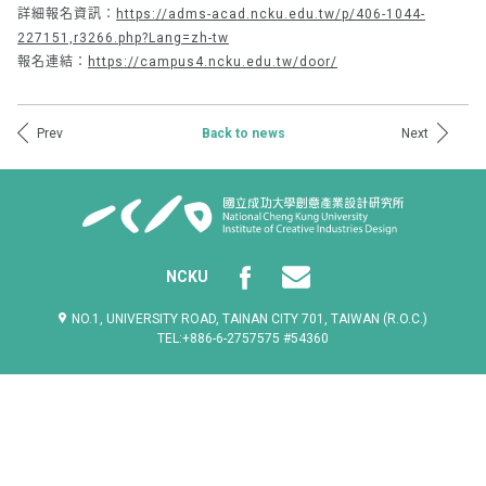
詳細報名資訊：
https://adms-acad.ncku.edu.tw/p/406-1044-
227151,r3266.php?Lang=zh-tw
報名連結：
https://campus4.ncku.edu.tw/door/
Prev
Next
Back to news
NCKU
NO.1, UNIVERSITY ROAD, TAINAN CITY 701, TAIWAN (R.O.C.)
TEL:+886-6-2757575 #54360